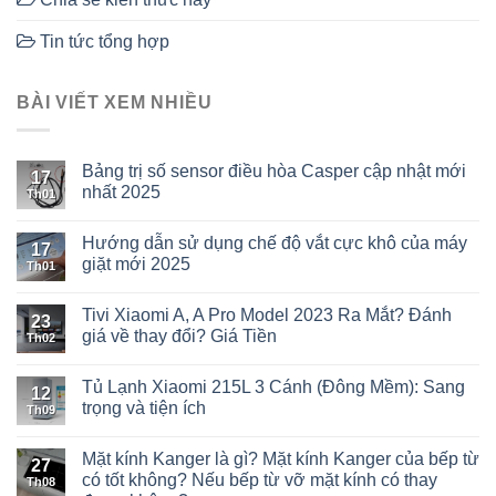
Tin tức tổng hợp
BÀI VIẾT XEM NHIỀU
Bảng trị số sensor điều hòa Casper cập nhật mới
17
nhất 2025
Th01
Hướng dẫn sử dụng chế độ vắt cực khô của máy
17
giặt mới 2025
Th01
Tivi Xiaomi A, A Pro Model 2023 Ra Mắt? Đánh
23
giá về thay đổi? Giá Tiền
Th02
Tủ Lạnh Xiaomi 215L 3 Cánh (Đông Mềm): Sang
12
trọng và tiện ích
Th09
Mặt kính Kanger là gì? Mặt kính Kanger của bếp từ
27
có tốt không? Nếu bếp từ vỡ mặt kính có thay
Th08