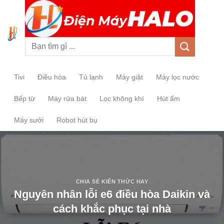
0
Tivi
Điều hòa
Tủ lạnh
Máy giặt
Máy lọc nước
Bếp từ
Máy rửa bát
Lọc không khí
Hút ẩm
Máy sưởi
Robot hút bụ
CHIA SẺ KIẾN THỨC HAY
Nguyên nhân lỗi e6 điều hòa Daikin và
cách khắc phục tại nhà