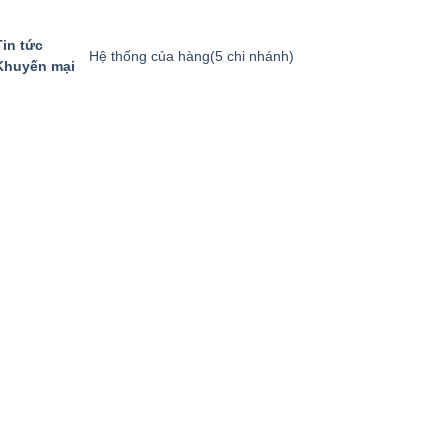
Tin tức
Hệ thống của hàng
(5 chi nhánh)
Khuyến mại
GIỎ HÀNG
GỌI MUA HÀNG
094.8869.866
0