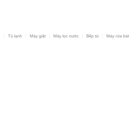
a
Tủ lạnh
Máy giặt
Máy lọc nước
Bếp từ
Máy rửa bát