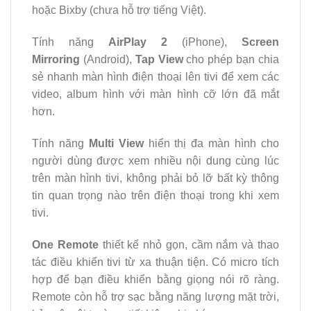
hoặc Bixby (chưa hỗ trợ tiếng Việt).
Tính năng
AirPlay 2
(iPhone),
Screen
Mirroring
(Android),
Tap View
cho phép bạn chia
sẻ nhanh màn hình điện thoại lên tivi để xem các
video, album hình với màn hình cỡ lớn đã mắt
hơn.
Tính năng
Multi View
hiển thị đa màn hình cho
người dùng được xem nhiều nội dung cùng lúc
trên màn hình tivi, không phải bỏ lỡ bất kỳ thông
tin quan trọng nào trên điện thoại trong khi xem
tivi.
One Remote
thiết kế nhỏ gọn, cầm nắm và thao
tác điều khiển tivi từ xa thuận tiện. Có micro tích
hợp để bạn điều khiển bằng giọng nói rõ ràng.
Remote còn hỗ trợ sạc bằng năng lượng mặt trời,