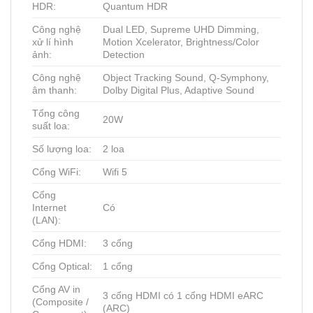
HDR:
Quantum HDR
Công nghệ
Dual LED, Supreme UHD Dimming,
xử lí hình
Motion Xcelerator, Brightness/Color
ảnh:
Detection
Công nghệ
Object Tracking Sound, Q-Symphony,
âm thanh:
Dolby Digital Plus, Adaptive Sound
Tổng công
20W
suất loa:
Số lượng loa:
2 loa
Cổng WiFi:
Wifi 5
Cổng
Internet
Có
(LAN):
Cổng HDMI:
3 cổng
Cổng Optical:
1 cổng
Cổng AV in
3 cổng HDMI có 1 cổng HDMI eARC
(Composite /
(ARC)