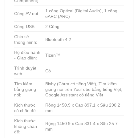
Component):
1 cổng Optical (Digital Audio), 1 cổng
Cổng AV out:
eARC (ARC)
Cổng USB:
2 Cổng
Chia sẻ
Bluetooth 4.2
thông minh:
Hệ điều hành
Tizen™
- Giao diện:
Trình duyệt
Có
web:
Tìm kiếm
Bixby (Chưa có tiếng Việt), Tìm kiếm
bằng giọng
giọng nói trên YouTube bằng tiếng Việt,
nói:
Google Assistant có tiếng Việt
Kích thước
Rộng 1450.9 x Cao 897.1 x Sâu 290.2
có chân đế:
mm
Kích thước
Rộng 1450.9 x Cao 831.4 x Sâu 25.7
không chân
mm
đế: