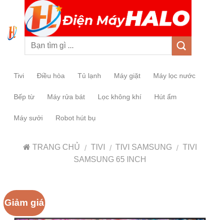
0
Tivi
Điều hòa
Tủ lạnh
Máy giặt
Máy lọc nước
Bếp từ
Máy rửa bát
Lọc không khí
Hút ẩm
Máy sưởi
Robot hút bụ
TRANG CHỦ
TIVI
TIVI SAMSUNG
TIVI
/
/
/
SAMSUNG 65 INCH
Giảm giá