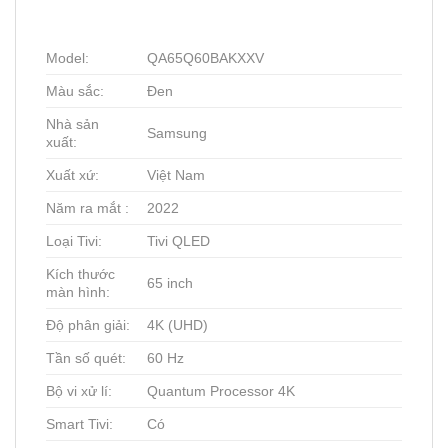
Model:
QA65Q60BAKXXV
Màu sắc:
Đen
Nhà sản
Samsung
xuất:
Xuất xứ:
Việt Nam
Năm ra mắt :
2022
Loại Tivi:
Tivi QLED
Kích thước
65 inch
màn hình:
Độ phân giải:
4K (UHD)
Tần số quét:
60 Hz
Bộ vi xử lí:
Quantum Processor 4K
Smart Tivi:
Có