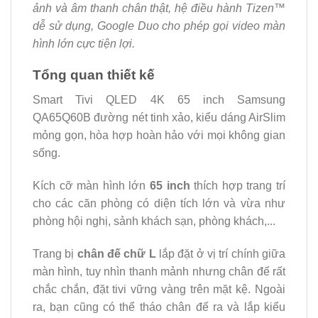
ảnh và âm thanh chân thật, hệ điều hành Tizen™
dễ sử dụng, Google Duo cho phép gọi video màn
hình lớn cực tiện lợi.
Tổng quan thiết kế
Smart Tivi QLED 4K 65 inch Samsung
QA65Q60B đường nét tinh xảo, kiểu dáng AirSlim
mỏng gọn, hòa hợp hoàn hảo với mọi không gian
sống.
Kích cỡ màn hình lớn
65 inch
thích hợp trang trí
cho các căn phòng có diện tích lớn và vừa như
phòng hội nghị, sảnh khách sạn, phòng khách,...
Trang bị
chân đế chữ L
lắp đặt ở vị trí chính giữa
màn hình, tuy nhìn thanh mảnh nhưng chân đế rất
chắc chắn, đặt ​tivi vững vàng trên mặt kệ. Ngoài
ra, bạn cũng có thể tháo chân đế ra và lắp kiểu