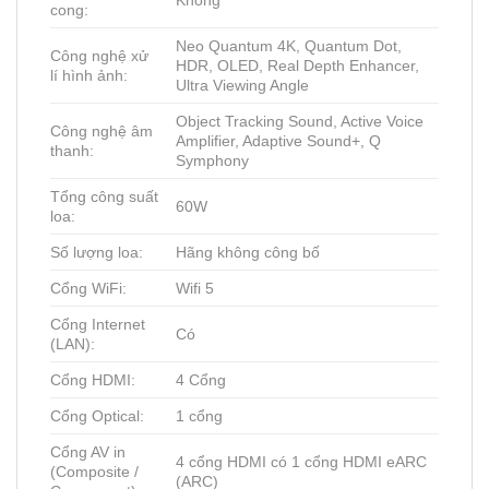
cong:
Neo Quantum 4K, Quantum Dot,
Công nghệ xử
HDR, OLED, Real Depth Enhancer,
lí hình ảnh:
Ultra Viewing Angle
Object Tracking Sound, Active Voice
Công nghệ âm
Amplifier, Adaptive Sound+, Q
thanh:
Symphony
Tổng công suất
60W
loa:
Số lượng loa:
Hãng không công bố
Cổng WiFi:
Wifi 5
Cổng Internet
Có
(LAN):
Cổng HDMI:
4 Cổng
Cổng Optical:
1 cổng
Cổng AV in
4 cổng HDMI có 1 cổng HDMI eARC
(Composite /
(ARC)