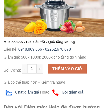
Mua combo - Giá siêu tốt - Quà tặng khủng
Liên hệ:
0948.869.866
-
02252.678.678
Giảm giá:
500k
1000k
2000k
cho từng đơn hàng
Số lượng
THÊM VÀO GIỎ
Số lượng:
Giá có thể thấp hơn - Kiểm tra ngay!
Chat giảm giá
Hoặc
Gọi giảm giá
Đến với Điện máy Halo để được hưởng