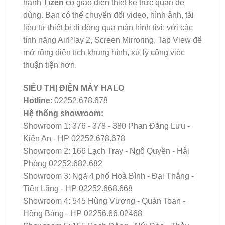
hành
Tizen
có giao diện thiết kế trực quan dễ
dùng. Bạn có thể chuyển đổi video, hình ảnh, tài
liệu từ thiết bị di động qua màn hình tivi: với các
tính năng AirPlay 2, Screen Mirroring, Tap View để
mở rộng diện tích khung hình, xử lý công việc
thuận tiện hơn.
SIÊU THỊ ĐIỆN MÁY HALO
Hotline
: 02252.678.678
Hệ thống showroom:
Showroom 1: 376 - 378 - 380 Phan Đăng Lưu -
Kiến An - HP 02252.678.678
Showroom 2: 166 Lạch Tray - Ngô Quyền - Hải
Phòng 02252.682.682
Showroom 3: Ngã 4 phố Hoà Bình - Đại Thắng -
Tiên Lãng - HP 02252.668.668
Showroom 4: 545 Hùng Vương - Quán Toan -
Hồng Bàng - HP 02256.66.02468