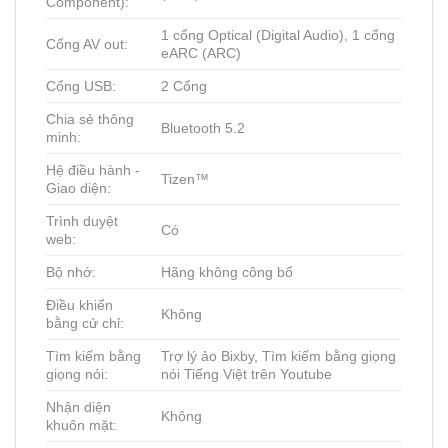
Component):
1 cổng Optical (Digital Audio), 1 cổng
Cổng AV out:
eARC (ARC)
Cổng USB:
2 Cổng
Chia sẻ thông
Bluetooth 5.2
minh:
Hệ điều hành -
Tizen™
Giao diện:
Trình duyệt
Có
web:
Bộ nhớ:
Hãng không công bố
Điều khiển
Không
bằng cử chỉ:
Tìm kiếm bằng
Trợ lý ảo Bixby, Tìm kiếm bằng giọng
giọng nói:
nói Tiếng Việt trên Youtube
Nhận diện
Không
khuôn mặt: