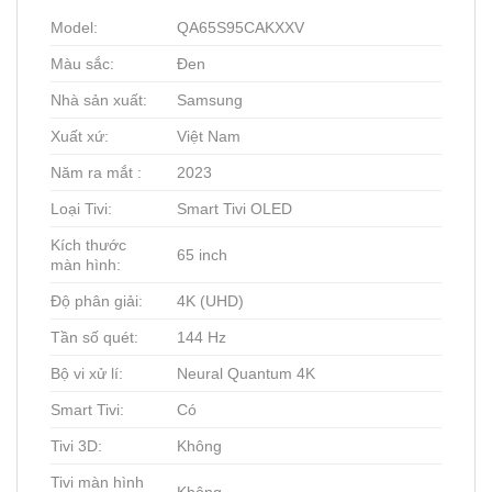
Model:
QA65S95CAKXXV
Màu sắc:
Đen
Nhà sản xuất:
Samsung
Xuất xứ:
Việt Nam
Năm ra mắt :
2023
Loại Tivi:
Smart Tivi OLED
Kích thước
65 inch
màn hình:
Độ phân giải:
4K (UHD)
Tần số quét:
144 Hz
Bộ vi xử lí:
Neural Quantum 4K
Smart Tivi:
Có
Tivi 3D:
Không
Tivi màn hình
Không