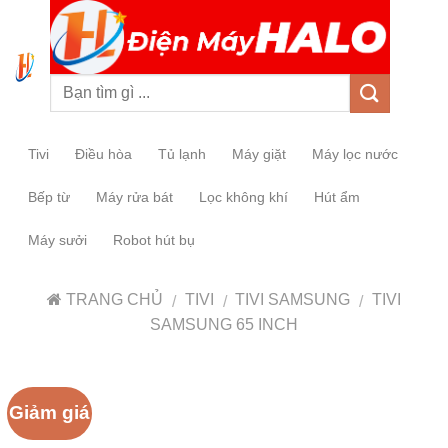
0
Tivi
Điều hòa
Tủ lạnh
Máy giặt
Máy lọc nước
Bếp từ
Máy rửa bát
Lọc không khí
Hút ẩm
Máy sưởi
Robot hút bụ
TRANG CHỦ
TIVI
TIVI SAMSUNG
TIVI
/
/
/
SAMSUNG 65 INCH
Giảm giá